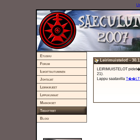
U
Etusivu
Leirimuistelot! - 30.1
Forum
LEIRIMUISTELOT pide
Ilmoittautuminen
21).
Lappu saatavilla
T��L
Johtajat
Leirikirjeet
Lippukunnat
Mainokset
Tiedotteet
Blogi